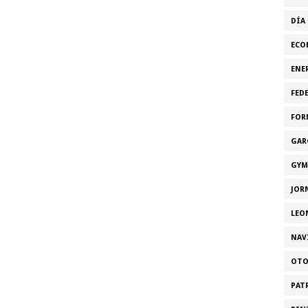
DÍA
ECO
ENE
FED
FOR
GAR
GYM
JOR
LEO
NAV
OT
PAT