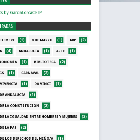
TTER
s by GarciaLorcaCEIP
NTRADAS
(1)
(1)
(2)
ICIEMBRE
8 DE MARZO
ABP
(4)
(1)
(1)
A
ANDALUCÍA
ARTE
(1)
(2)
RONOMÍA
BIBLIOTECA
(1)
(2)
GS
CARNAVAL
(1)
(1)
VIVENCIA
DA VINCI
(1)
 DE ANDALUCÍA
(2)
 DE LA CONSTITUCIÓN
(2)
 DE LA IGUALDAD ENTRE HOMBRES Y MUJERES
(2)
DE LA PAZ
(1)
 DE LOS DERECHOS DEL NIÑO/A