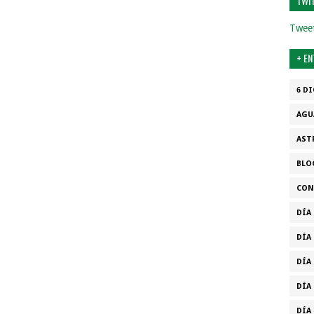
TWI
Tweet
+ E
6 D
AGU
AST
BLO
CON
DÍA
DÍA
DÍA
DÍA 
DÍA