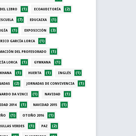
(1)
(2)
 DEL LIBRO
ECOAUDITORÍA
(7)
(1)
ESCUELA
EDUCAIXA
(1)
(3)
RGÍA
EXPOSICIÓN
(1)
ERICO GARCÍA LORCA
(1)
MACIÓN DEL PROFESORADO
(1)
(1)
CÍA LORCA
GYMKANA
(1)
(1)
(1)
KHANA
HUERTA
INGLÉS
(2)
(1)
NADAS
JORNADAS DE CONVIVENCIA
(1)
(1)
NARDO DA VINCI
NAVIDAD
(1)
(1)
IDAD 2014
NAVIDAD 2015
(1)
(1)
OÑO
OTOÑO 2016
(1)
(2)
RULLAS VERDES
PAZ